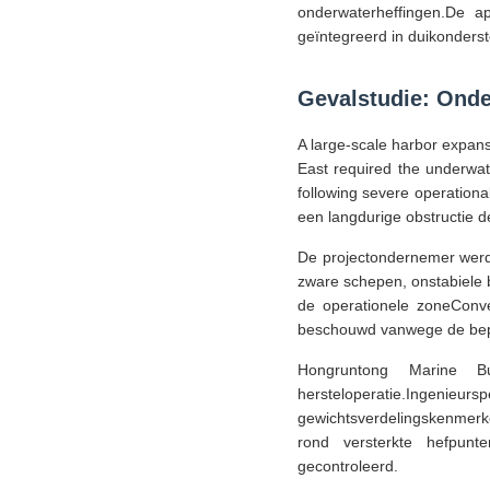
onderwaterheffingen.De a
geïntegreerd in duikonder
Gevalstudie: Onde
A large-scale harbor expans
East required the underwat
following severe operation
een langdurige obstructie d
De projectondernemer werd
zware schepen, onstabiele
de operationele zoneConve
beschouwd vanwege de bepe
Hongruntong Marine B
hersteloperatie.Ingenie
gewichtsverdelingskenmerk
rond versterkte hefpunte
gecontroleerd.