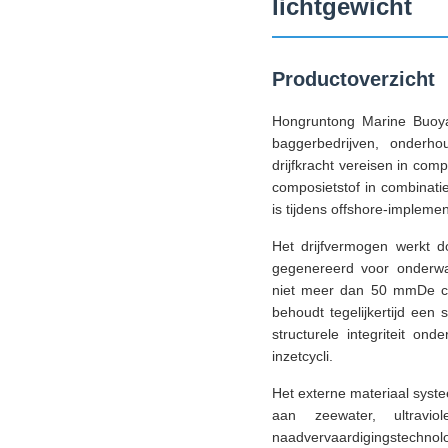
lichtgewicht
Productoverzicht
Hongruntong Marine Buoyan
baggerbedrijven, onderho
drijfkracht vereisen in co
composietstof in combinatie
is tijdens offshore-impleme
Het drijfvermogen werkt d
gegenereerd voor onderwa
niet meer dan 50 mmDe cil
behoudt tegelijkertijd een
structurele integriteit o
inzetcycli.
Het externe materiaal syste
aan zeewater, ultraviole
naadvervaardigingstechnolo