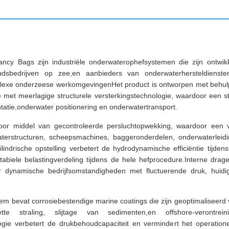
cy Bags zijn industriële onderwaterophefsystemen die zijn ontwi
udsbedrijven op zee,en aanbieders van onderwaterhersteldienst
mplexe onderzeese werkomgevingenHet product is ontworpen met behul
 met meerlagige structurele versterkingstechnologie, waardoor een st
ntatie,onderwater positionering en onderwatertransport.
oor middel van gecontroleerde persluchtopwekking, waardoor een v
terstructuren, scheepsmachines, baggeronderdelen, onderwaterleid
indrische opstelling verbetert de hydrodynamische efficiëntie tijde
 stabiele belastingverdeling tijdens de hele hefprocedure.Interne dr
nder dynamische bedrijfsomstandigheden met fluctuerende druk, hui
em bevat corrosiebestendige marine coatings die zijn geoptimaliseerd v
tte straling, slijtage van sedimenten,en offshore-verontreini
gie verbetert de drukbehoudcapaciteit en vermindert het operationel