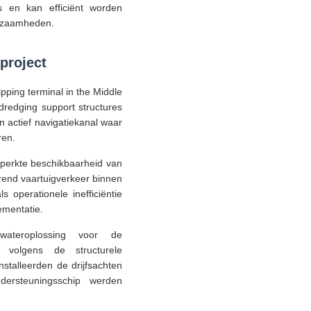
s en kan efficiënt worden
rkzaamheden.
project
pping terminal in the Middle
dredging support structures
 actief navigatiekanal waar
ren.
perkte beschikbaarheid van
end vaartuigverkeer binnen
operationele inefficiëntie
ementatie.
ateroplossing voor de
d volgens de structurele
talleerden de drijfsachten
ndersteuningsschip werden