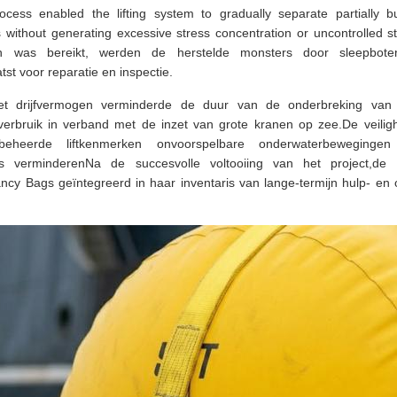
rocess enabled the lifting system to gradually separate partially b
without generating excessive stress concentration or uncontrolled s
en was bereikt, werden de herstelde monsters door sleepbot
st voor reparatie en inspectie.
met drijfvermogen verminderde de duur van de onderbreking van h
verbruik in verband met de inzet van grote kranen op zee.De veiligh
eheerde liftkenmerken onvoorspelbare onderwaterbeweginge
es verminderenNa de succesvolle voltooiing van het project,de t
cy Bags geïntegreerd in haar inventaris van lange-termijn hulp- en