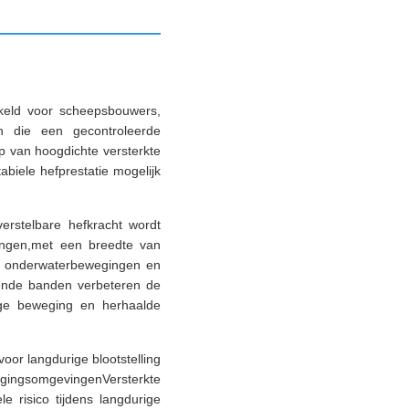
kkeld voor scheepsbouwers,
en die een gecontroleerde
p van hoogdichte versterkte
abiele hefprestatie mogelijk
erstelbare hefkracht wordt
ingen,met een breedte van
ns onderwaterbewegingen en
agende banden verbeteren de
dige beweging en herhaalde
oor langdurige blootstelling
gingsomgevingenVersterkte
e risico tijdens langdurige