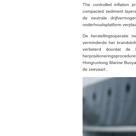
The controlled inflation p
compacted sediment layers 
de neutrale drijfvermog
onderhoudsplatform verplaat
De herstellingsoperatie 
verminderde het brandstof
verbeterd doordat de b
herpositioneringsprocedur
Hongruntong Marine Buoyan
de zeevaart..