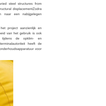
uried steel structures from
tructural displacementZodra
en naar een nabijgelegen
et project aanzienlijk en
eid van het gebruik is ook
n tijdens de opklim- en
erminalautoriteit heeft de
 onderhoudsapparatuur voor