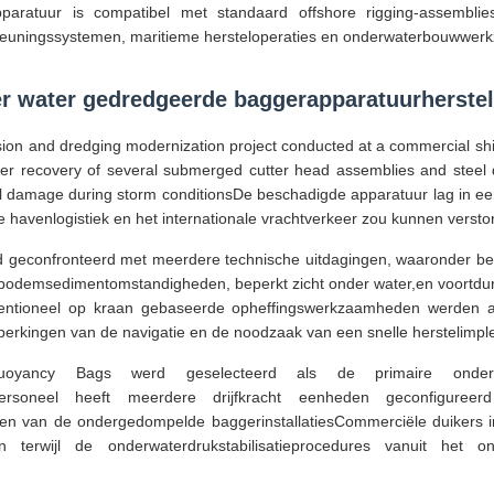
pparatuur is compatibel met standaard offshore rigging-assemblie
steuningssystemen, maritieme hersteloperaties en onderwaterbouwwe
r water gedredgeerde baggerapparatuurherstel
ion and dredging modernization project conducted at a commercial shi
er recovery of several submerged cutter head assemblies and steel 
al damage during storm conditionsDe beschadigde apparatuur lag in een
e havenlogistiek en het internationale vrachtverkeer zou kunnen versto
 geconfronteerd met meerdere technische uitdagingen, waaronder be
 bodemsedimentomstandigheden, beperkt zicht onder water,en voortdur
ntioneel op kraan gebaseerde opheffingswerkzaamheden werden als 
rkingen van de navigatie en de noodzaak van een snelle herstelimpl
uoyancy Bags werd geselecteerd als de primaire onderw
urspersoneel heeft meerdere drijfkracht eenheden geconfigureer
en van de ondergedompelde baggerinstallatiesCommerciële duikers ins
n terwijl de onderwaterdrukstabilisatieprocedures vanuit het o