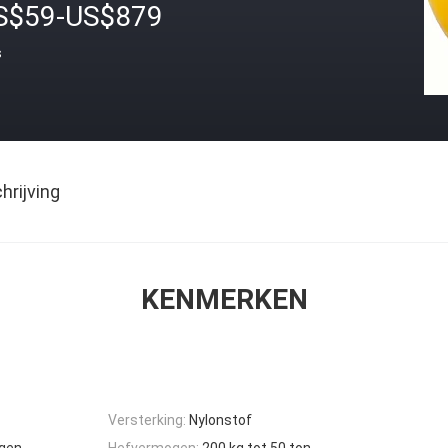
S$59-US$879
s
rijving
KENMERKEN
Versterking:
Nylonstof
egen
Hefvermogen:
200 kg tot 50 ton