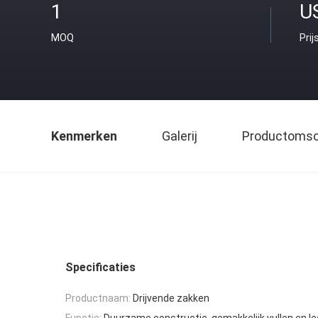
1
U
MOQ
Prij
Kenmerken
Galerij
Productomsch
Specificaties
Productnaam:
Drijvende zakken
Functie:
Duurzame constructie, gemakkelijk vullen en l