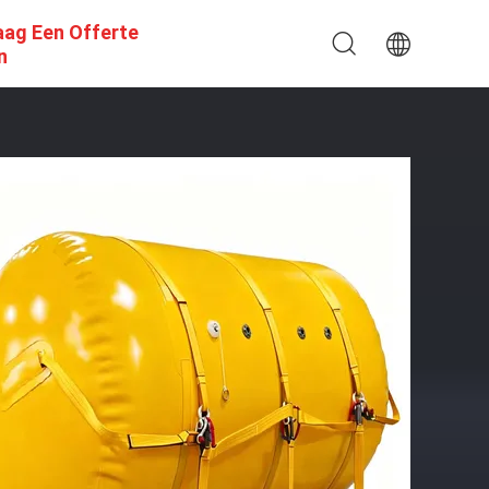
aag Een Offerte
n