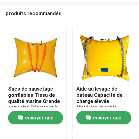
produits recommandés
Sacs de sauvetage
Aide au levage de
gonflables Tissu de
bateau Capacité de
Aperçu
qualité marine Grande
charge élevée
capacité Résistant à
Matériau durable
la corrosion
Installation rapide
envoyer une
envoyer une
Produits
demande
demande
Vidéos