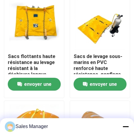
A propos de nous
Visite d'usine
Contrôle de la qualité
Sacs flottants haute
Sacs de levage sous-
résistance au levage
marins en PVC
résistant à la
renforcé haute
Demande de soumission
déchirure longue
résistance, gonflage
durée de vie
facile
envoyer une
envoyer une
Airbags en caoutchouc de marine
demande
demande
Airbags de sauvetage en mer
Sales Manager
Airbags gonflables pour les navires