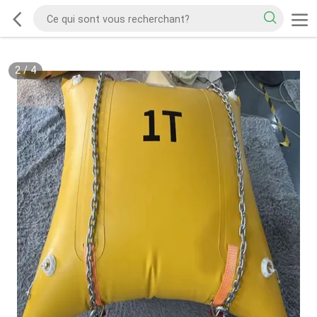
2
/
4