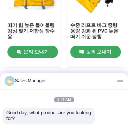
회사 소개
떠기 힘 높은 들어올림
수중 리프트 바그 중량
강성 찢기 저항성 장수
용량 강화 된 PVC 높은
공장 투어
용
떠기 쉬운 팽창
문의 보내기
문의 보내기
품질 관리
견적 요청
Sales Manager
해양 고무 에어백
5:45 AM
해상 구조용 에어백
Good day, what product are you looking 
for?
풍선 해양 에어백
수중 에어 리프트 백 신
부력 리프트 백 긴 수명