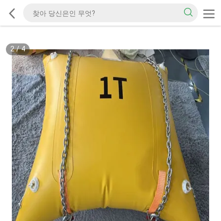
2
/
4