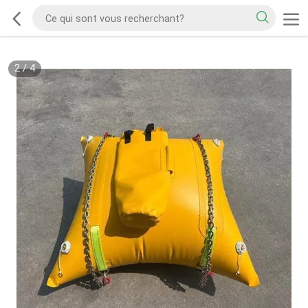
2
/
4