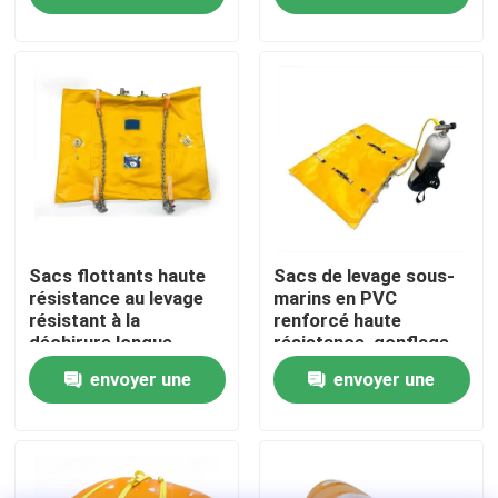
demande
demande
A propos de nous
Visite d'usine
Contrôle de la qualité
Demande de soumission
Sacs flottants haute
Sacs de levage sous-
résistance au levage
marins en PVC
résistant à la
renforcé haute
déchirure longue
résistance, gonflage
Airbags en caoutchouc de marine
durée de vie
facile
envoyer une
envoyer une
Airbags de sauvetage en mer
demande
demande
Airbags gonflables pour les navires