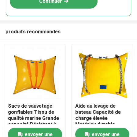
Continuer
produits recommandés
Aperçu
Sacs de sauvetage
Aide au levage de
gonflables Tissu de
bateau Capacité de
Produits
qualité marine Grande
charge élevée
capacité Résistant à
Matériau durable
la corrosion
Installation rapide
envoyer une
envoyer une
Vidéos