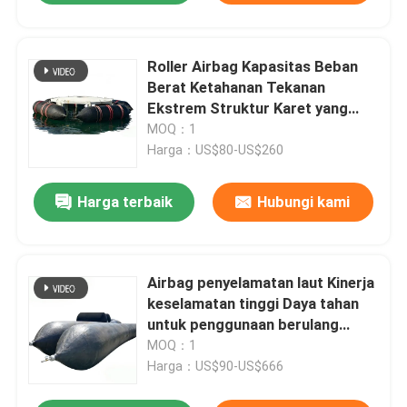
Roller Airbag Kapasitas Beban
Berat Ketahanan Tekanan
Ekstrem Struktur Karet yang
Diperkuat
MOQ：1
Harga：US$80-US$260
Harga terbaik
Hubungi kami
Airbag penyelamatan laut Kinerja
keselamatan tinggi Daya tahan
untuk penggunaan berulang
Adaptifitas yang kuat
MOQ：1
Harga：US$90-US$666