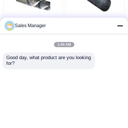
Tekanan tinggi balon
Docking dan Undocking
Sales Manager
peluncuran kapal yang
Kapal Karet Airbag,
dapat dipadamkan
Hitam 2,0m balon karet
tahan abrasi
kembung
1:44 AM
Harga terbaik
Harga terbaik
Good day, what product are you looking 
for?
Hubungi kami
Hubungi kami
Lihat Lebih
Rumah
Tentang kita
Hubungi kami
Desktop Site
Sitemap
Privacy Policy