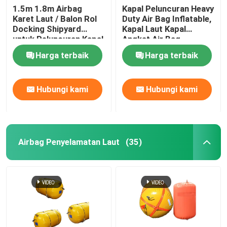
1.5m 1.8m Airbag
Kapal Peluncuran Heavy
Karet Laut / Balon Rol
Duty Air Bag Inflatable,
tas berat air
Docking Shipyard
Kapal Laut Kapal
untuk Peluncuran Kapal
Angkat Air Bag
Tas air uji beban derek
Harga terbaik
Harga terbaik
Hubungi kami
Hubungi kami
Airbag Penyelamatan Laut
(35)