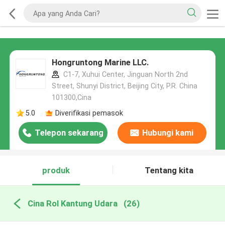
Hongruntong Marine LLC.
C1-7, Xuhui Center, Jinguan North 2nd
Street, Shunyi District, Beijing City, P.R. China
101300,Cina
5.0
Diverifikasi pemasok
Telepon sekarang
Hubungi kami
produk
Tentang kita
Cina Rol Kantung Udara
(26)