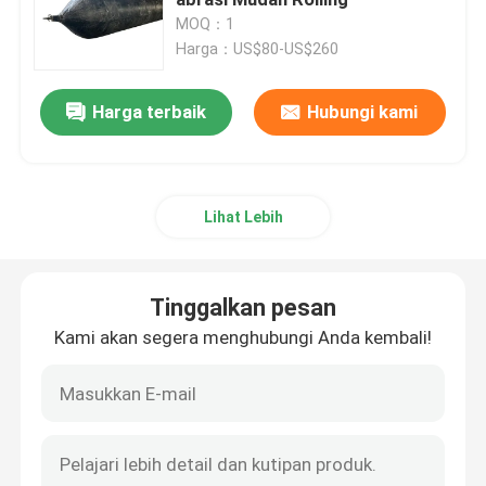
MOQ：1
Harga：US$80-US$260
Kapal Peluncuran Airbag
Harga terbaik
Hubungi kami
Balon Peluncuran Kapal
Tas air pengujian beban
Lihat Lebih
Tas Angkat Udara Di Bawah Air
Tinggalkan pesan
Tabung Penyelamatan yang Bisa Diinflasi
Kami akan segera menghubungi Anda kembali!
Rol Kantung Udara
Tas Udara Inflatable Tugas Berat