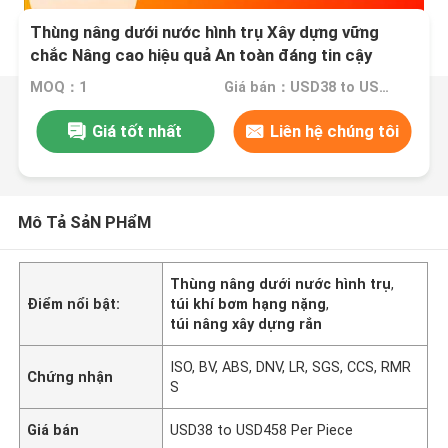
Thùng nâng dưới nước hình trụ Xây dựng vững
chắc Nâng cao hiệu quả An toàn đáng tin cậy
MOQ：1
Giá bán：USD38 to USD458 Per Piece
Giá tốt nhất
Liên hệ chúng tôi
Mô Tả SảN PHẩM
Thùng nâng dưới nước hình trụ
,
Điểm nổi bật:
túi khí bơm hạng nặng
,
túi nâng xây dựng rắn
ISO, BV, ABS, DNV, LR, SGS, CCS, RMR
Chứng nhận
S
Giá bán
USD38 to USD458 Per Piece