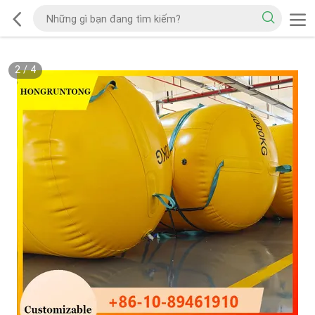
2
/
4