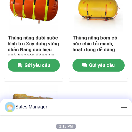
Về chúng tôi
Tham quan nhà máy
Thùng nâng dưới nước
Thùng nâng bơm có
hình trụ Xây dựng vững
sức chịu tải mạnh,
chắc Nâng cao hiệu
hoạt động dễ dàng
Kiểm soát chất lượng
quả An toàn đáng tin
cậy
Gửi yêu cầu
Gửi yêu cầu
Yêu cầu báo giá
Túi khí cao su hàng hải
Sales Manager
Thang khí cứu hộ trên biển
2:13 PM
Túi khí hàng hải bơm hơi