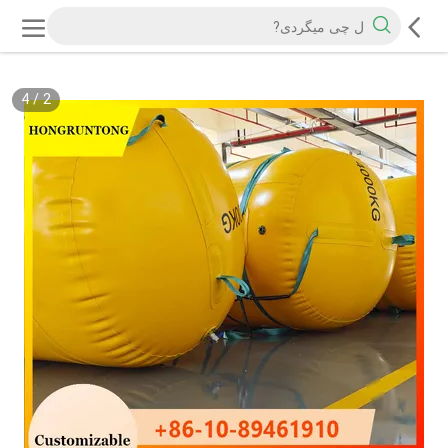
4
/
2