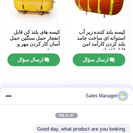
دربارهی ما
کیسه بلند کننده زیر آب
کیسه های بلند کن قابل
کارخانه تور
استوانه ای ساخت جامد
انفجار حمل سنگین حمل
بلند کردن کارآمد امن
آسان کار کردن مهر و
قابل اعتماد
موم خوب
کنترل کیفیت
ارسال سؤال
ارسال سؤال
درخواست نقل قول
کیسه هوا لاستیکی دریایی
Sales Manager
کوله هوا برای نجات دریایی
11:47 PM
Good day, what product are you looking 
کیسه هوای بادی دریایی