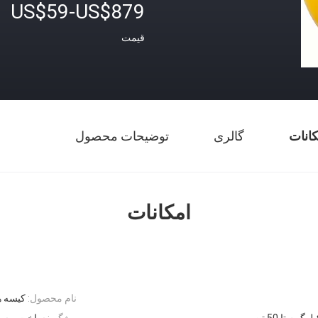
US$59-US$879
قیمت
کانات
گالری
توضیحات محصول
امکانات
نام محصول:
کیسه ه
ویژگی:
ساخت و ساز 