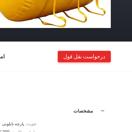
درخواست نقل قول
ام
مشخصات
تقویت:
پارچه نایلونی
ظرفیت بالابری:
200 کیلوگرم تا 50 تن