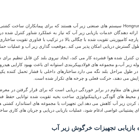
کیسه های شناور دریایی Hongruntong سیستم های صنعتی زیر آب هستند که برای پیمانکارا
 ارائه دهندگان خدمات بازیابی زیر آب که نیاز به عملکرد شناور کنترل شده در
 پارچه کامپوزیتی تقویت شده با چگالی بالا در ترکیب با فناوری تقویت ساختار
ر طول گسترش دریایی امکان پذیر می کند.,موقعیت گذاری زیر آب و عملیات حمل
کنترل شده هوا فشرده کار می کند، ایجاد نیروی بلند کن قابل تنظیم برای 
 زیر آب،و مجموعه های فولادیپیکربندی استوانه ای باعث بهبود کارایی هیدر
را در طول مراحل بلند نگه می دارد.ساختارهای داخلی با فشار تحمل کننده ی
افزایش می دهند، حرکت فعلی و چرخه های تکرار شده است.
 های مقاوم در برابر خوردگی دریایی است که برای قرار گرفتن در معرض
حیط های آلودگی دریاییتکنولوژی ساخت بخیه تقویت شده توانایی حفظ فش
د کردن زیر آب کاهش می دهد.این تجهیزات با مجموعه های استاندارد کشتی 
ای پشتیبانی غواصی ادغام شود، عملیات بازیابی دریایی و جریان های کاری ساخ
 بازیابی تجهیزات خرگوش زیر آب