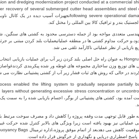
ion and dredging modernization project conducted at a commercial shi
er recovery of several submerged cutter head assemblies and steel 
following severe operational damage during storm conditionsتجهیزات آ
ستیک بندر و ترافیک کالا بین المللی را مختل کند.
 مهندسی متعددی مواجه بود از جمله دسترسی محدود به کشتی های سنگین، ش
دود،و حرکت مداوم کشتی ها در منطقه عملیاتیعملیات بلند کردن مبتنی بر جر
ع بازیابی از نظر عملیاتی ناکارآمد تلقی می شد.
کیسه های شناور دریایی Hongruntong به عنوان راه حل اصلی بلند کردن زیر آب برای عملیات باز
گی های توزیع وزن ساختاری مجموعه های غوطه ور شده پیکربندی کردندغواصان
ردند در حالی که روش های ثبات فشار زیر آب از کشتی پشتیبانی نظارت می ش
rocess enabled the lifting system to gradually separate partially b
 آمده بود، کشتی های پشتیبانی از بوگر، اجسام بازیابی شده را به سمت یک 
.
 به طور قابل توجهی مدت وقفه پروژه را کاهش داد و مصرف سوخت مرتبط با 
نی عملیاتی نیز بهبود یافته است زیرا ویژگی های بالابر کنترل شده حرکت غیر
اسخ اضطراری دریایی و نگهداری از خرگوش قرار داده است.