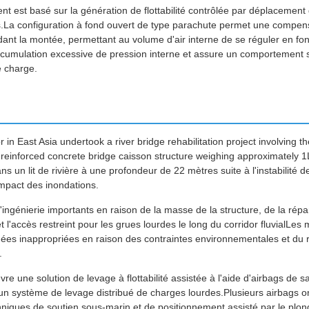
nt est basé sur la génération de flottabilité contrôlée par déplacemen
a configuration à fond ouvert de type parachute permet une compens
ant la montée, permettant au volume d'air interne de se réguler en fonc
ccumulation excessive de pression interne et assure un comportement st
e charge.
or in East Asia undertook a river bridge rehabilitation project involving 
d reinforced concrete bridge caisson structure weighing approximately 1L
 un lit de rivière à une profondeur de 22 mètres suite à l'instabilité 
impact des inondations.
'ingénierie importants en raison de la masse de la structure, de la répar
 l'accès restreint pour les grues lourdes le long du corridor fluvialLe
ugées inappropriées en raison des contraintes environnementales et d
.
re une solution de levage à flottabilité assistée à l'aide d'airbags de
n système de levage distribué de charges lourdes.Plusieurs airbags ont
chniques de soutien sous-marin et de positionnement assisté par le pl