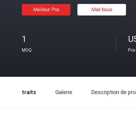
Meilleur Prix
Mail Nous
1
U
MOQ
Prix
traits
Galerie
Description de pro