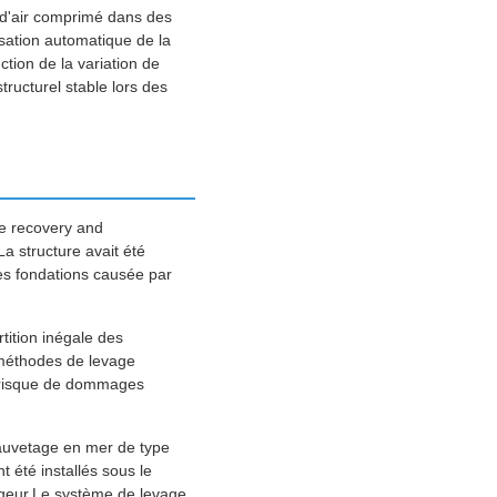
t d'air comprimé dans des
ation automatique de la
tion de la variation de
ructurel stable lors des
the recovery and
a structure avait été
des fondations causée par
tition inégale des
s méthodes de levage
u risque de dommages
 sauvetage en mer de type
 été installés sous le
ongeur.Le système de levage