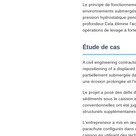
Le principe de fonctionneme
environnements submergés.L
pression hydrostatique pend
profondeur.Cela élimine l'a
opérations de levage à fort
Étude de cas
A civil engineering contract
repositioning of a displace
partiellement submergée dans
une érosion prolongée et l'
Le projet a posé des défis d
sédiments sous le caisson,et
conventionnelles ont été j
structurels supplémentaires
L'entrepreneur a mis en œuv
parachute configurés dans u
caisson en utilisant des te