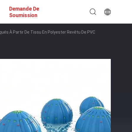
Demande De
Soumission
qués À Partir De Tissu En Polyester Revêtu De PVC