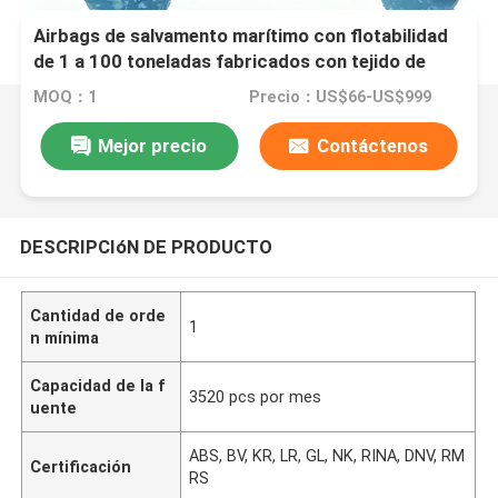
Airbags de salvamento marítimo con flotabilidad
de 1 a 100 toneladas fabricados con tejido de
poliéster recubierto de PVC que cumple con la
MOQ：1
Precio：US$66-US$999
norma IMCA D016
Mejor precio
Contáctenos
DESCRIPCIóN DE PRODUCTO
Cantidad de orde
1
n mínima
Capacidad de la f
3520 pcs por mes
uente
ABS, BV, KR, LR, GL, NK, RINA, DNV, RM
Certificación
RS