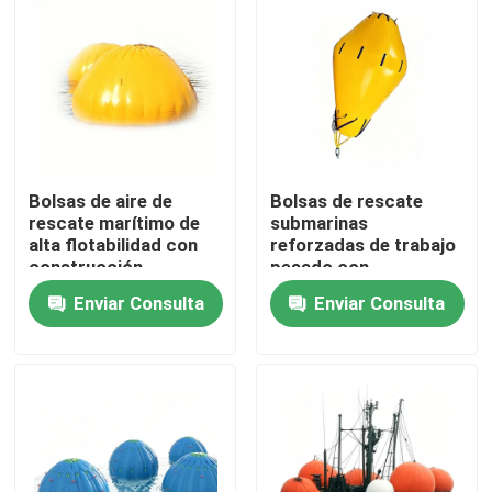
Bolsas de aire de
Bolsas de rescate
rescate marítimo de
submarinas
alta flotabilidad con
reforzadas de trabajo
construcción
pesado con
duradera para su fácil
flotabilidad de 1 a 100
Enviar Consulta
Enviar Consulta
despliegue en el
toneladas y airbags de
levantamiento
rescate marinos
Inicio
submarino
resistentes a la
corrosión
Productos
Videos