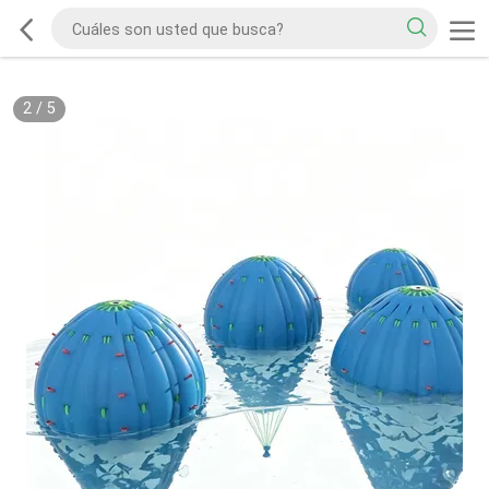
2
/
5