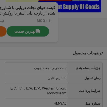
استاندارد IMCA D016
MOQ：1
قیمت：99
بهترین قیمت
توضیحات محصول
جزئیات بسته بندی
پالت چوبی، جعبه چوبی
زمان تحویل
5-8 روز کاری
L/C، T/T، D/A، D/P، Western Union،
شرایط پرداخت
MoneyGram
شماره مدل
HM-SA6