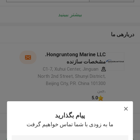
بیشتر ببینید
دربارهی ما
Hongruntong Marine LLC.
مشخصات سازنده
C1-7, Xuhui Center, Jinguan
North 2nd Street, Shunyi District,
Beijing City, P.R. China 101300
,چین
5.0
کننده تایید شده
پیام بگذارید
بیشتر ببینید
ما به زودی با شما تماس خواهیم گرفت