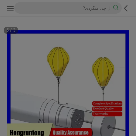
5
/
3