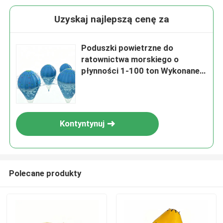
Uzyskaj najlepszą cenę za
Poduszki powietrzne do
ratownictwa morskiego o
płynności 1-100 ton Wykonane z
tkaniny poliestrowej powlekanej
PVC zgodnej ze standardem
IMCA D016
Kontyntynuj
Polecane produkty