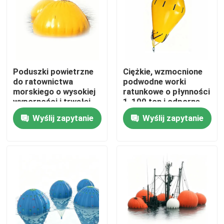
Poduszki powietrzne
Ciężkie, wzmocnione
do ratownictwa
podwodne worki
morskiego o wysokiej
ratunkowe o płynności
wyporności i trwałej
1-100 ton i odporne
konstrukcji
na korozję
Wyślij zapytanie
Wyślij zapytanie
umożliwiającej łatwe
rozmieszczenie
podczas podnoszenia
pod wodą
Dom
Produkty
Filmy