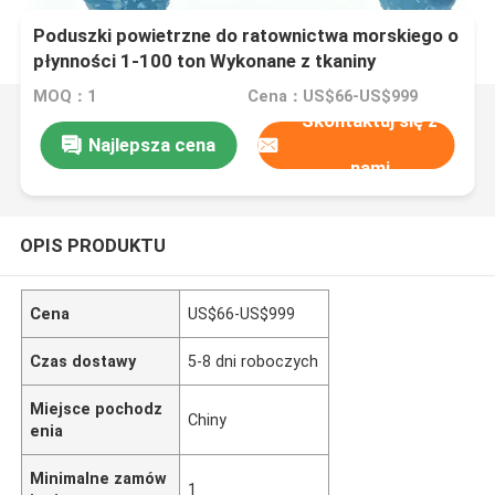
Poduszki powietrzne do ratownictwa morskiego o
płynności 1-100 ton Wykonane z tkaniny
poliestrowej powlekanej PVC zgodnej ze
MOQ：1
Cena：US$66-US$999
standardem IMCA D016
Skontaktuj się z
Najlepsza cena
nami
OPIS PRODUKTU
Cena
US$66-US$999
Czas dostawy
5-8 dni roboczych
Miejsce pochodz
Chiny
enia
Minimalne zamów
1