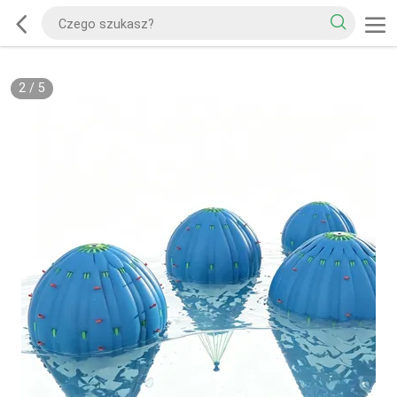
2
/
5