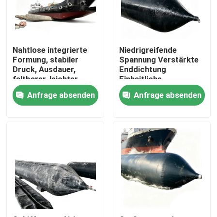
Nahtlose integrierte
Niedrigreifende
Formung, stabiler
Spannung Verstärkte
Druck, Ausdauer,
Enddichtung
faltbarer, leichter
Einheitliche
Schiffsstartballon-
Kraftverteilung
Anfrage absenden
Anfrage absenden
Marine-Airbag
Schiffsstart Ballon
Marine Airbag
Startseite
Produkte
Videos