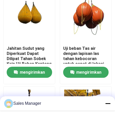
Tentang kita
Wisata pabrik
Kontrol kualitas
Jahitan Sudut yang
Uji beban Tas air
Diperkuat Dapat
dengan lapisan las
Dilipat Tahan Sobek
tahan kebocoran
Quote request suatu
Kain Uji Beban Kantong
untuk cepat di lokasi
Air untuk Uji Beban
mengisi saluran
mengirimkan
mengirimkan
Bukti
pembuangan tanpa
berat padat
Airbag Karet Laut
permintaan
permintaan
Airbag Penyelamatan Laut
Sales Manager
Airbag Laut Tiup