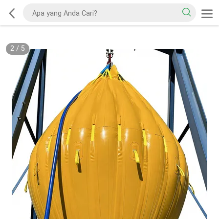
2
/
5