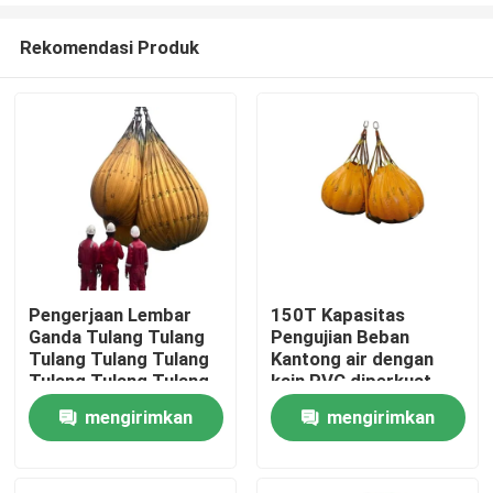
Rekomendasi Produk
Pengerjaan Lembar
150T Kapasitas
Ganda Tulang Tulang
Pengujian Beban
Rumah
Tulang Tulang Tulang
Kantong air dengan
Tulang Tulang Tulang
kain PVC diperkuat
dan tahan UV untuk
mengirimkan
mengirimkan
Produk
pengujian beban
industri bukti
permintaan
permintaan
Video