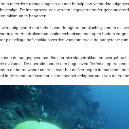
den meerdere airbags ingezet en met behulp van versterkte tuigagecon
 bevestigd. De inzetprocedures werden uitgevoerd onder gecontroleer
t een minimum te beperken.
 werd uitgevoerd met behulp van draagbare persluchtsystemen die we
vaartuigen. Het drukcompensatiemechanisme met open bodem zorgde vo
rdoor plotselinge hefschokken werden voorkomen die de aangetaste rom
binnen de aangegeven noodhulptermijn vlotgetrokken en overgebracht
ele evaluatie. De operatie toonde een hoge inzetefficiëntie, operatio
den en betrouwbare controle over het drijfvermogen in maritieme nood
rd in de standaard inventaris van noodherstelapparatuur van de eenhe