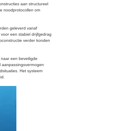
structies aan structureel
de noodprotocollen om
rden geleverd vanaf
or een stabiel drijfgedrag
pconstructie verder konden
 naar een beveiligde
neel aanpassingsvermogen
situaties. Het systeem
id.