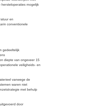
hersteloperaties mogelijk
ratuur en
aarin conventionele
 gedeeltelijk
dens
en diepte van ongeveer 15
erationele veiligheids- en
materieel vanwege de
ystemen waren niet
nzetstrategie met behulp
 uitgevoerd door