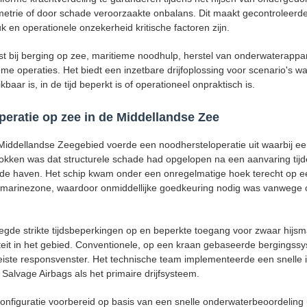
trie of door schade veroorzaakte onbalans. Dit maakt gecontroleerde 
k en operationele onzekerheid kritische factoren zijn.
t bij berging op zee, maritieme noodhulp, herstel van onderwaterappa
e operaties. Het biedt een inzetbare drijfoplossing voor scenario's w
ikbaar is, in de tijd beperkt is of operationeel onpraktisch is.
peratie op zee in de Middellandse Zee
Middellandse Zeegebied voerde een noodhersteloperatie uit waarbij een
kken was dat structurele schade had opgelopen na een aanvaring tij
de haven. Het schip kwam onder een onregelmatige hoek terecht op e
marinezone, waardoor onmiddellijke goedkeuring nodig was vanwege op
egde strikte tijdsbeperkingen op en beperkte toegang voor zwaar hijs
eit in het gebied. Conventionele, op een kraan gebaseerde bergingss
eiste responsvenster. Het technische team implementeerde een snelle i
alvage Airbags als het primaire drijfsysteem.
onfiguratie voorbereid op basis van een snelle onderwaterbeoordeling