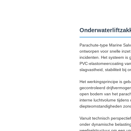
Onderwaterliftzakk
Parachute-type Marine Salva
ontworpen voor snelle inzet
incidenten. Het systeem is 
PVC-elastomeercoating van 
slagvastheid, stabiliteit b
Het werkingsprincipe is ge
gecontroleerd drijfvermoge
open bodem van het parachu
interne luchtvolume tijdens 
diepteomstandigheden zonde
Vanuit technisch perspectie
onder dynamische belasting 
weefselstructuur om een ​​