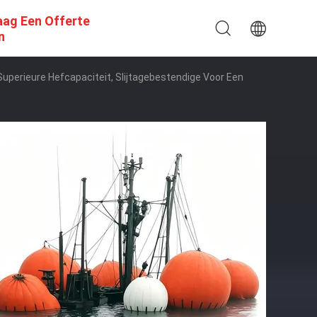
aag Een Offerte
n
erieure Hefcapaciteit, Slijtagebestendige Voor Een