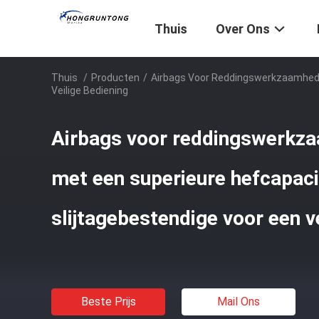
Thuis
Over Ons
Thuis
/
Producten
/
Airbags Voor Reddingswerkzaamhed
Veilige Bediening
Airbags voor reddingswerkz
met een superieure hefcapaci
slijtagebestendige voor een v
Beste Prijs
Mail Ons