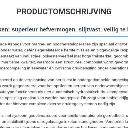
PRODUCTOMSCHRIJVING
en: superieur hefvermogen, slijtvast, veilig te
ge Airbags voor marine- en noodhersteloperaties zijn speciaal ontworp
 onder water, defensiegerelateerde herstelmissies en tijdgevoelige re
gemaakt van industrieel polyesterweefsel met hoge treksterkte, gecom
maritieme kwaliteit, waardoor een structureel composiet wordt gevorm
ij onderdompeling in zeewater en cyclische drukbelasting onder operati
baseerd op de verplaatsing van perslucht in ondergedompelde omgevi
n wordt gegenereerd voor het optillen en bergen van onderwaterobjecte
tetype functioneert als een automatisch hydrostatisch drukcompensa
de opstijging continu kan worden aangepast. Dit zorgt voor stabiel drij
r dat hiervoor complexe externe drukregelsystemen nodig zijn.
f is het systeem geoptimaliseerd voor snelle operationele gereedheid, 
en stabiliteit tijdens onregelmatige inzetomstandigheden. Versterkte l
uniforme krachtverdeling te garanderen tijdens het hijsen van onderge