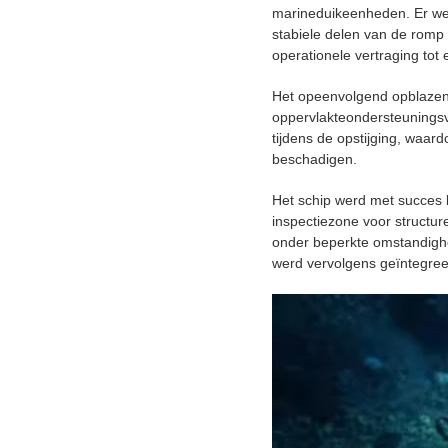
marineduikeenheden. Er wer
stabiele delen van de romp
operationele vertraging to
Het opeenvolgend opblazen
oppervlakteondersteunings
tijdens de opstijging, waa
beschadigen.
Het schip werd met succes 
inspectiezone voor structur
onder beperkte omstandighe
werd vervolgens geïntegree