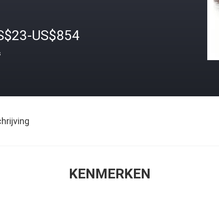
S$23-US$854
s
rijving
KENMERKEN