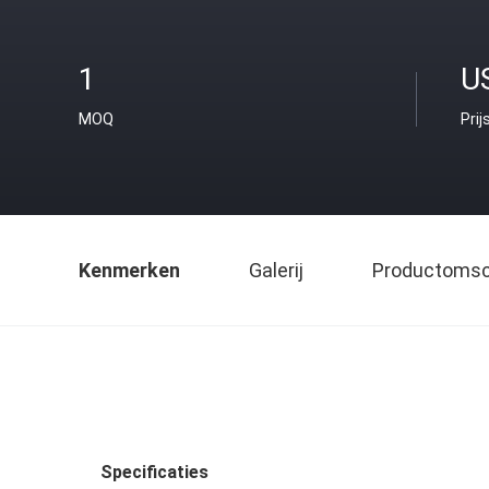
1
U
MOQ
Prij
Kenmerken
Galerij
Productomsch
Specificaties