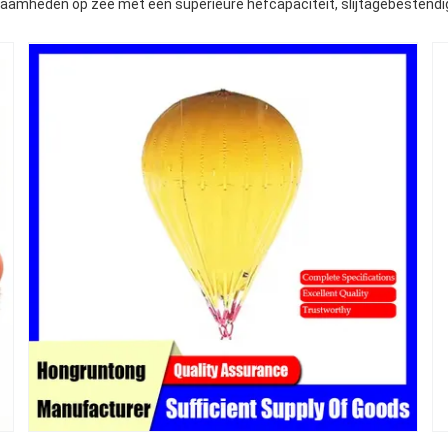
aamheden op zee met een superieure hefcapaciteit, slijtagebestendige