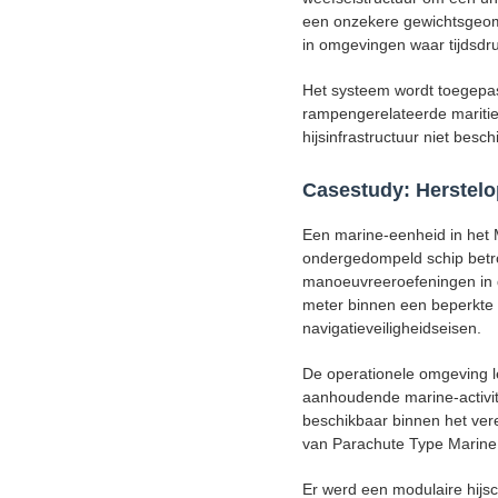
een onzekere gewichtsgeome
in omgevingen waar tijdsdru
Het systeem wordt toegepas
rampengerelateerde maritiem
hijsinfrastructuur niet besch
Casestudy: Herstelo
Een marine-eenheid in het 
ondergedompeld schip betro
manoeuvreeroefeningen in 
meter binnen een beperkte 
navigatieveiligheidseisen.
De operationele omgeving l
aanhoudende marine-activit
beschikbaar binnen het ver
van Parachute Type Marine S
Er werd een modulaire hijsc