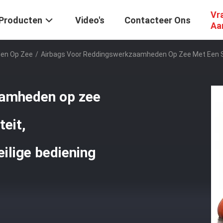
Vr
Producten
Video's
Contacteer Ons
Aa
en Op Zee
/
Airbags Voor Reddingswerkzaamheden Op Zee Met Een Sup
aamheden op zee
teit,
eilige bediening