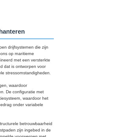
 hanteren
en drijfsystemen die zijn
spons op maritieme
bineerd met een versterkte
d dat is ontworpen voor
onele stressomstandigheden.
ngen, waardoor
n. De configuratie met
tiesysteem, waardoor het
fgedrag onder variabele
structurele betrouwbaarheid
astpaden zijn ingebed in de
dompelde voorwerpen met