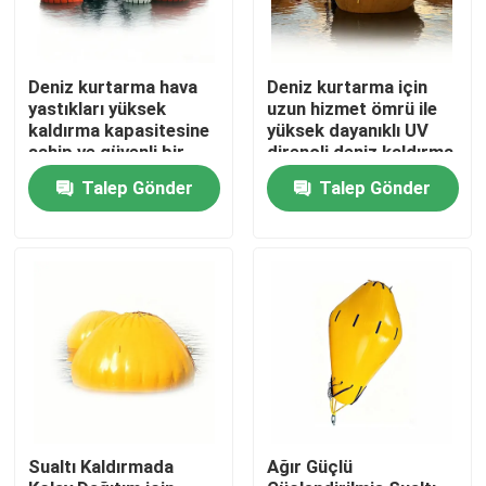
Deniz kurtarma hava
Deniz kurtarma için
yastıkları yüksek
uzun hizmet ömrü ile
kaldırma kapasitesine
yüksek dayanıklı UV
sahip ve güvenli bir
dirençli deniz kaldırma
şekilde kullanılması
çantaları
Talep Gönder
Talep Gönder
için aşınmaya dayanıklı
Ana sayfa
Ürünler
Sualtı Kaldırmada
Ağır Güçlü
VİDEOLAR