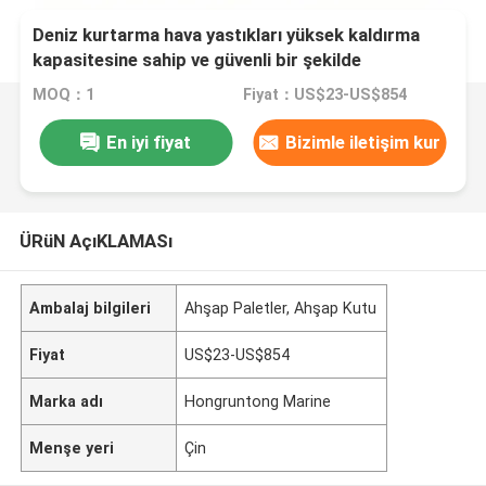
Deniz kurtarma hava yastıkları yüksek kaldırma
kapasitesine sahip ve güvenli bir şekilde
kullanılması için aşınmaya dayanıklı
MOQ：1
Fiyat：US$23-US$854
En iyi fiyat
Bizimle iletişim kur
ÜRüN AçıKLAMASı
Ambalaj bilgileri
Ahşap Paletler, Ahşap Kutu
Fiyat
US$23-US$854
Marka adı
Hongruntong Marine
Menşe yeri
Çin