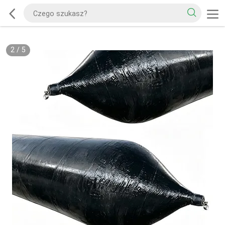
2
/
5