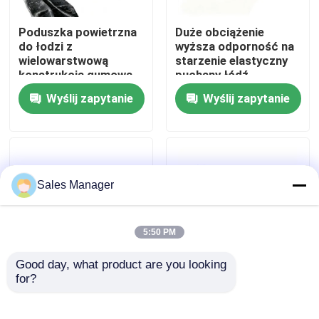
Poduszka powietrzna
Duże obciążenie
O nas
do łodzi z
wyższa odporność na
wielowarstwową
starzenie elastyczny
konstrukcją gumową
puchany łódź
Wycieczka po fabryce
Wysoka szczelność
wstrzykiwacz balon
Wyślij zapytanie
Wyślij zapytanie
powietrza i silna
airbag morski
odporność na
Kontrola jakości
ścieranie
Poprosić o wycenę
Sales Manager
Morskie gumowe poduszki powietrzne
5:50 PM
Good day, what product are you looking 
Poduszki powietrzne do ratowania na morzu
for?
Nadmuchany
10m Poduszki
poduszek powietrzny
powietrzne dla
dla statków morskich
statków morskich
Nadmuchiwane morskie poduszki powietrzne