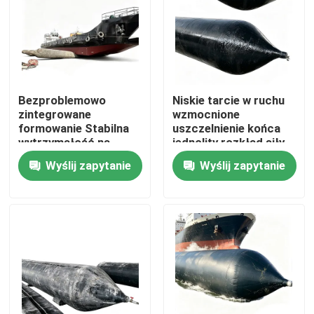
Bezproblemowo
Niskie tarcie w ruchu
zintegrowane
wzmocnione
formowanie Stabilna
uszczelnienie końca
wytrzymałość na
jednolity rozkład siły
ciśnienie Składany
Statek wprowadzający
Wyślij zapytanie
Wyślij zapytanie
lekki statek
balon Poduszkę
wystrzeliwujący
powietrzną marynarki
balonową morską
poduszkę powietrzną
Dom
Produkty
Filmy