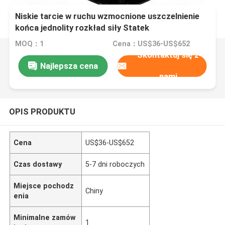
Niskie tarcie w ruchu wzmocnione uszczelnienie
końca jednolity rozkład siły Statek
wprowadzający balon Poduszkę powietrzną
MOQ：1
Cena：US$36-US$652
marynarki
Skontaktuj się z
Najlepsza cena
nami
OPIS PRODUKTU
Cena
US$36-US$652
Czas dostawy
5-7 dni roboczych
Miejsce pochodz
Chiny
enia
Minimalne zamów
1