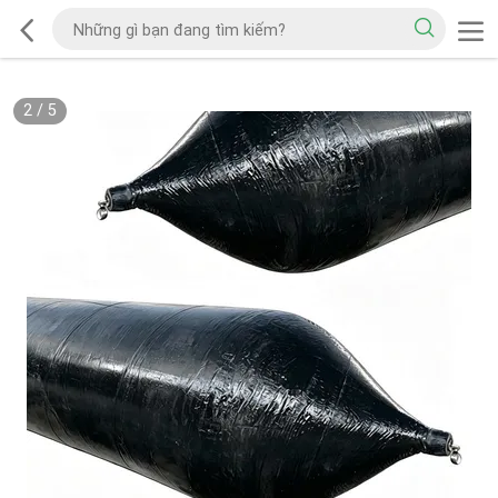
2
/
5