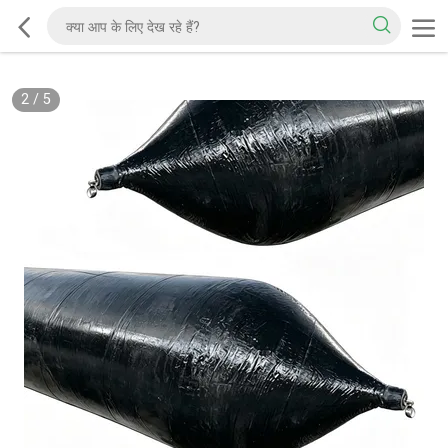
2
/
5