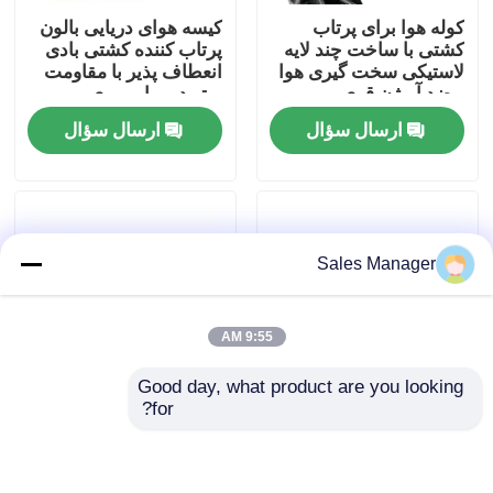
کوله هوا برای پرتاب
کیسه هوای دریایی بالون
کشتی با ساخت چند لایه
پرتاب کننده کشتی بادی
دربارهی ما
لاستیکی سخت گیری هوا
انعطاف پذیر با مقاومت
و ضد آبرژن قوی
برتر در برابر پیری
ارسال سؤال
ارسال سؤال
کارخانه تور
کنترل کیفیت
Sales Manager
درخواست نقل قول
9:55 AM
کیسه هوا لاستیکی دریایی
Good day, what product are you looking 
for?
کوله هوا برای نجات دریایی
کوله هواپیمایی دریایی
کوله هوا 10 متری
قابل انفجار با مقاومت
هواپیمای دریایی درجه
کششی بالا انفلاسیون
صنعتی امن قابل اعتماد
سریع و سطح ضد
مقاوم به لباس طولانی
کیسه هوای بادی دریایی