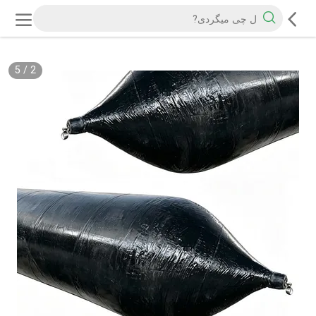
5
/
2