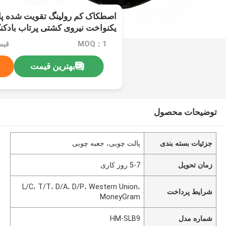
اصطکاک کم رولینگ تقویت شده پای
یکنواخت نیروی کشتی پرتاب بادکنک
MOQ：1
قیمت：52
بهترین قیمت
توضیحات محصول
جزئیات بسته بندی
پالت چوبی، جعبه چوبی
زمان تحویل
5-7 روز کاری
L/C، T/T، D/A، D/P، Western Union،
شرایط پرداخت
MoneyGram
شماره مدل
HM-SLB9