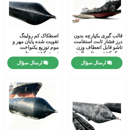
قالب گیری یکپارچه بدون
اصطکاک کم رولینگ
درز فشار ثابت استقامت
تقویت شده پایان مهر و
تاشو قابل انعطاف وزن
موم توزیع یکنواخت
سبک کشتی پرتاب بالون
نیروی کشتی پرتاب
کوله هوا دریایی
بادکنک کوله هوا دریایی
ارسال سؤال
ارسال سؤال
خانه
محصولات
فیلم های