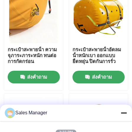
เกี่ยวกับเรา
ทัวร์โรงงาน
กระเป๋าสะพายน้ํา ความ
กระเป๋าสะพายน้ําอัดลม
ควบคุมคุณภาพ
จุภาระภาระหนัก ทนต่อ
น้ําหนักเบา ออกแบบ
การกัดกร่อน
ยืดหยุ่น ปิดกันการรั่ว
ขออ้าง
ส่งคำถาม
ส่งคำถาม
ถุงลมนิรภัยยางทางทะเล
กระเป๋าอากาศสําหรับการกู้ภัยทางทะเล
Sales Manager
ถุงลมนิรภัยทางทะเลแบบพองได้