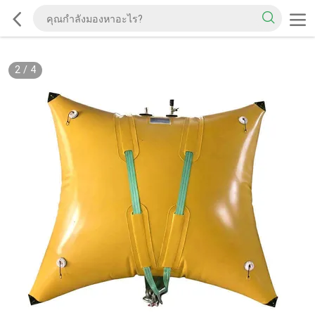
2
/
4