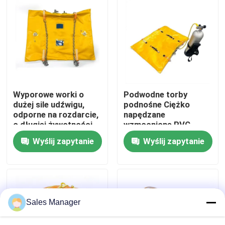
O nas
Wycieczka po fabryce
Kontrola jakości
Wyporowe worki o
Podwodne torby
dużej sile udźwigu,
podnośne Ciężko
odporne na rozdarcie,
napędzane
Poprosić o wycenę
o długiej żywotności
wzmocnione PVC
Wysoka pływalność
Wyślij zapytanie
Wyślij zapytanie
Łatwe nadmuchiwanie
Morskie gumowe poduszki powietrzne
Poduszki powietrzne do ratowania na morzu
Sales Manager
Nadmuchiwane morskie poduszki powietrzne