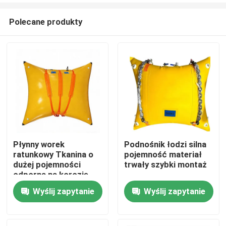
Polecane produkty
Płynny worek
Podnośnik łodzi silna
ratunkowy Tkanina o
pojemność materiał
Dom
dużej pojemności
trwały szybki montaż
odporna na korozję
Wyślij zapytanie
Wyślij zapytanie
Produkty
Filmy