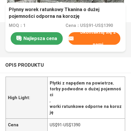
Płynny worek ratunkowy Tkanina o dużej
pojemności odporna na korozję
MOQ：1
Cena：US$91-US$1390
Skontaktuj się z
Najlepsza cena
nami
OPIS PRODUKTU
Płytki z napędem na powietrze
,
torby podwodne o dużej pojemnoś
ci
High Light:
,
worki ratunkowe odporne na koroz
ję
Cena
US$91-US$1390