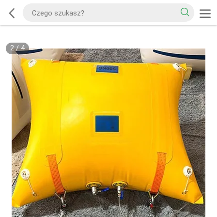
2
/
4