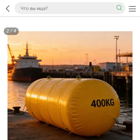
2
/
4