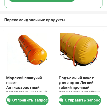
Порекомендованные продукты
Главная страница
Морской плавучий
Подъемный пакет
пакет
для лодок Легкий
Антивозрастный
гибкий прочный
Продукция
водонепроницаемый
коррозионностойкий
Надежный Сильный
Долгий срок службы
Отправить запрос
Отправить запрос
плавучий легкая
Ролики
эксплуатация