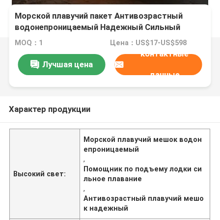
Морской плавучий пакет Антивозрастный
водонепроницаемый Надежный Сильный
плавучий легкая эксплуатация
MOQ：1
Цена：US$17-US$598
контактные
Лучшая цена
данные
Характер продукции
Морской плавучий мешок водон
епроницаемый
,
Помощник по подъему лодки си
Высокий свет:
льное плавание
,
Антивозрастный плавучий мешо
к надежный