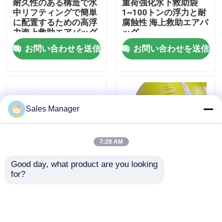
耐久性のある構造で水
重荷強化水下救助袋
中リフティングで簡単
1~100トンの浮力と耐
に配置するための高浮
腐蝕性 海上救助エアバ
企業情報
力海上救助エアバッグ
ッグ
お問い合わせを送信
お問い合わせを送信
会社案内
品質管理
Sales Manager
見積依頼
7:28 AM
海上用ゴムエアバッグ
Good day, what product are you looking 
for?
1~100トンの浮力を持
海洋サルベージエアバ
海上救助用エアバッグ
つ海上救助用エアバッ
ッグ 柔軟性 耐老化性
グ
耐腐食性
海上用充気エアバッグ
お問い合わせを送信
お問い合わせを送信