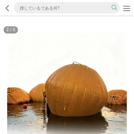
2
/
5