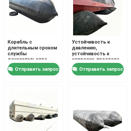
Корабль с
Устойчивость к
длительным сроком
давлению,
службы
устойчивость к
доказательства
коррозии, простота
утечки высокой
в эксплуатации,
Отправить запрос
Отправить запрос
прочности запуская
подушка
подушку
безопасности для
безопасности
запуска корабля,
морскую резиновую
надувная морская
Главная страница
подушку
подушка
безопасности
безопасности
Продукция
Ролики