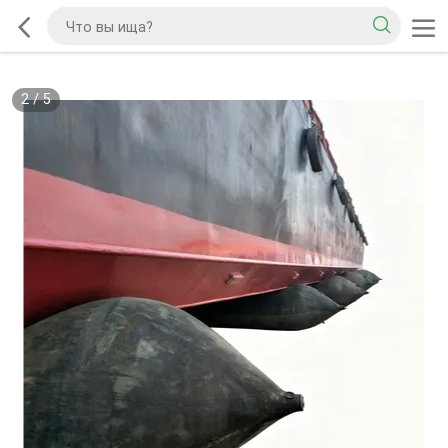
2
/
5