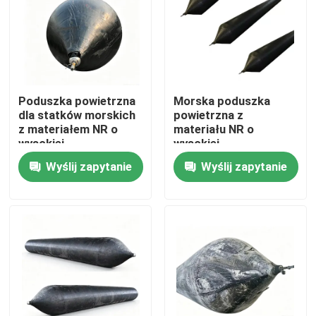
Poduszka powietrzna
Morska poduszka
dla statków morskich
powietrzna z
z materiałem NR o
materiału NR o
wysokiej
wysokiej
wytrzymałości,
wytrzymałości na
Wyślij zapytanie
Wyślij zapytanie
żywotność 20 lat i
rozciąganie, ciśnienie
ciśnienie robocze
robocze 0,05–0,25
0,05-0,25 MPA do
MPa i ponad 20-letnia
uruchamiania statku
żywotność do
Dom
wodowania statku
Produkty
Filmy