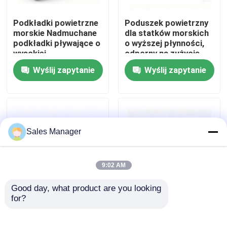
Podkładki powietrzne
Poduszek powietrzny
O nas
morskie Nadmuchane
dla statków morskich
podkładki pływające o
o wyższej płynności,
wysokiej
odporny na zużycie,
Wycieczka po fabryce
wytrzymałości NR
wsparcie ciężkiego
Wyślij zapytanie
Wyślij zapytanie
Materiał 0,05 - 0,25
ładunku do
MPA Ciśnienie
uruchamiania statków
Kontrola jakości
robocze i ponad 20 lat
żywotności
Poprosić o wycenę
Sales Manager
Morskie gumowe poduszki powietrzne
9:02 AM
Good day, what product are you looking 
Poduszki powietrzne do ratowania na morzu
for?
Poduszki powietrzne
Łódź Wyrzucanie
morskie wysokiej
balonów Łatwe
pływalności, odporne
obsługiwanie Silna
Nadmuchiwane morskie poduszki powietrzne