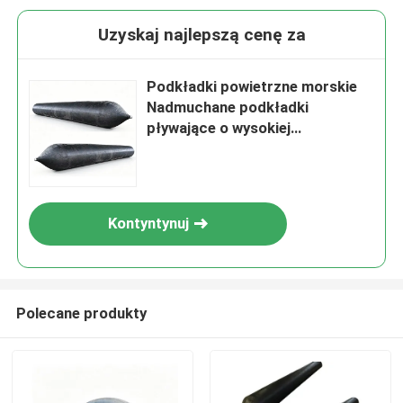
Uzyskaj najlepszą cenę za
Podkładki powietrzne morskie
Nadmuchane podkładki
pływające o wysokiej
wytrzymałości NR Materiał 0,05
- 0,25 MPA Ciśnienie robocze i
ponad 20 lat żywotności
Kontyntynuj
Polecane produkty