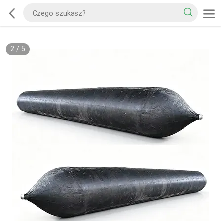
2
/
5