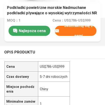
Podkładki powietrzne morskie Nadmuchane
podkładki pływające o wysokiej wytrzymałości NR
Materiał 0,05 - 0,25 MPA Ciśnienie robocze i
MOQ：1
Cena：US$786-US$999
ponad 20 lat żywotności
Skontaktuj się z
Najlepsza cena
nami
OPIS PRODUKTU
Cena
US$786-US$999
Czas dostawy
5-7 dni roboczych
Miejsce pochodz
Chiny
enia
Minimalne zamów
1