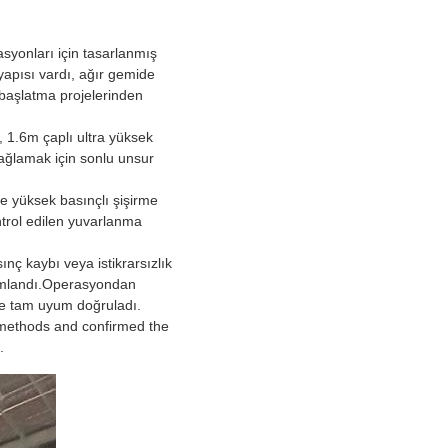
asyonları için tasarlanmış
yapısı vardı, ağır gemide
başlatma projelerinden
, 1.6m çaplı ultra yüksek
ağlamak için sonlu unsur
e yüksek basınçlı şişirme
ontrol edilen yuvarlanma
nç kaybı veya istikrarsızlık
mamlandı.Operasyondan
ine tam uyum doğruladı.
 methods and confirmed the
.