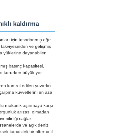
nıklı kaldırma
nları için tasarlanmış ağır
u takviyesinden ve gelişmiş
ma yüklerine dayanabilen
ılmış basınç kapasitesi,
ını korurken büyük yer
ren kontrol edilen yuvarlak
 çarpma kuvvetlerini en aza
klu mekanik aşınmaya karşı
 yorgunluk arızası olmadan
nilirliği sağlar.
ersanelerde ve açık deniz
ek kapasiteli bir alternatif.