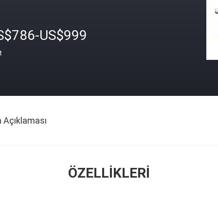
S$786-US$999
t
n Açıklaması
ÖZELLIKLERI