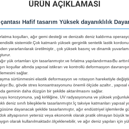
ÜRÜN AÇIKLAMASI
k çantası Hafif tasarım Yüksek dayanıklılık Daya
ırlatma koşulları, ağır gemi desteği ve denizaltı deniz kaldırma operasyo
endislik sistemidir.Çok katmanlı yüksek gerginlik sentetik lastik kordon
nden yararlanılarak üretilmiştir., çok yüksek basınç ve dinamik yuvarla
şturur.
ğır yük ortamları için tasarlanmıştır.ve fırlatma yapılandırmasıBu arttır
şırı koşullar altında yapısal istikrarı ve kontrollü deformasyon davranış
lemesini sağlar.
 kayma sürtünmesini elastik deformasyon ve rotasyon hareketiyle değişti
lışır.Bu, gövde stres konsantrasyonunu önemli ölçüde azaltır., yapısal
ında geminin daha düzgün bir şekilde aktarılmasını sağlar.
suyu korozyonuna, yağ kirliliğine, UV radyasyonuna ve yüksek yoğunlu
klı deniz sınıfı bileşiklerle tasarlanmıştır.İç takviye katmanları yapısal
süne dayanacak şekilde tasarlanmıştır, ağır endüstriyel işlemlerde güve
dok altyapısının yetersiz veya ekonomik olarak pratik olmayan büyük t
ın olarak kullanılmaktadır.ölçeklenebilir, ve ağır deniz yapıları için yüks