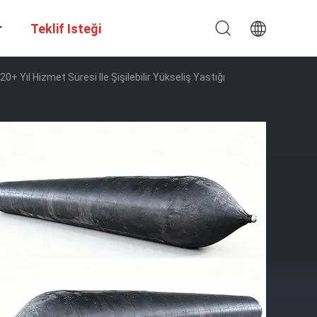
r
Teklif Isteği
 Yıl Hizmet Süresi Ile Şişilebilir Yükseliş Yastığı