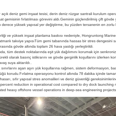
açık deniz gemi inşaat tesisi, derin deniz rüzgar santrali kurulum oper
 gemisinin fırlatılması görevini aldı.Geminin güçlendirilmiş çift gövde 
 derece yüksek yapısal yer değiştirme, bu yüzden tersanenin en zorlu 
ilirliği ve yüksek inşaat planlama baskısı nedeniyle, Hongruntong Marine
atmanlı takviye yapısıTüm gemi tabanında hassas bir stres dengesini s
asında gövde altında toplam 26 hava yastığı yerleştirildi.
da, tüm destek noktalarında eşit yük dağılımını korumak için senkroniz
ürekli olarak basınç istikrarını ve gövde gerginlik koşullarını izlerken k
vaş suya aktarıldı..
 sınırlarını aşan aşırı yük koşullarına rağmen, sistem deformasyon, bası
üğü korudu.Fırlatma operasyonu kontrol altında 78 dakika içinde ta
hasarı, sıfır yapısal stres anomalileri ve deniz güvenliği gereksinimler
 percent reduction in operational cost compared to dry dock launching
eated heavy offshore vessel operations in deep-sea engineering projects