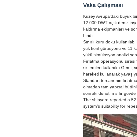
Vaka Çalışması
Kuzey Avrupa'daki büyük bir 
12.000 DWT açık deniz inşaat
kaldırma ekipmanları ve son
biridir.
Sınırlı kuru doku kullanılab
yük konfigürasyonu ve 11 k
yükü simülasyon analizi sonr
Fırlatma operasyonu sırasın
sistemleri kullanıldı.Gemi, s
hareketi kullanarak yavaş ya
Standart tersanenin fırlatma
olmadan tam yapısal bütünl
sonraki denetim sıfır gövde 
The shipyard reported a 52
system's suitability for rep