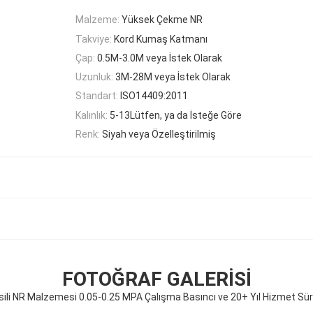
Malzeme:
Yüksek Çekme NR
Takviye:
Kord Kumaş Katmanı
Çap:
0.5M-3.0M veya İstek Olarak
Uzunluk:
3M-28M veya İstek Olarak
Standart:
ISO14409:2011
Kalınlık:
5-13Lütfen, ya da İsteğe Göre
Renk:
Siyah veya Özelleştirilmiş
FOTOĞRAF GALERISI
li NR Malzemesi 0.05-0.25 MPA Çalışma Basıncı ve 20+ Yıl Hizmet Süresi 