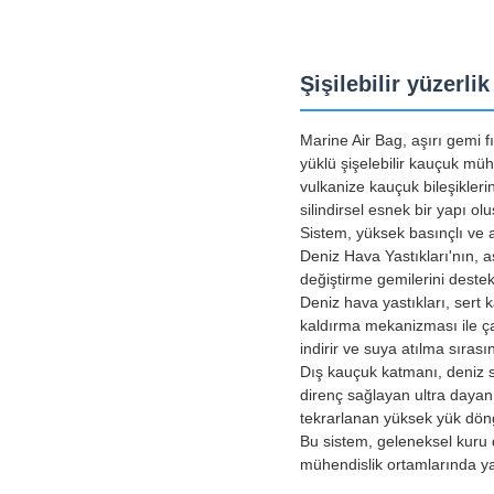
Şişilebilir yüzerli
Marine Air Bag, aşırı gemi f
yüklü şişelebilir kauçuk müh
vulkanize kauçuk bileşikleri
silindirsel esnek bir yapı olu
Sistem, yüksek basınçlı ve a
Deniz Hava Yastıkları'nın, a
değiştirme gemilerini destek
Deniz hava yastıkları, sert
kaldırma mekanizması ile ça
indirir ve suya atılma sıras
Dış kauçuk katmanı, deniz 
direnç sağlayan ultra dayanı
tekrarlanan yüksek yük döngü
Bu sistem, geleneksel kuru 
mühendislik ortamlarında yayg