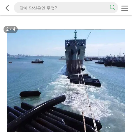
2
/
4