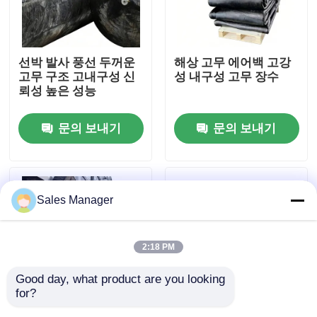
회사 소개
선박 발사 풍선 두꺼운
해상 고무 에어백 고강
고무 구조 고내구성 신
성 내구성 고무 장수
공장 투어
뢰성 높은 성능
문의 보내기
문의 보내기
품질 관리
견적 요청
Sales Manager
해양 고무 에어백
2:18 PM
해상 구조용 에어백
Good day, what product are you looking 
for?
풍선 해양 에어백
에어백 발사 선박 강한
Ship Launching