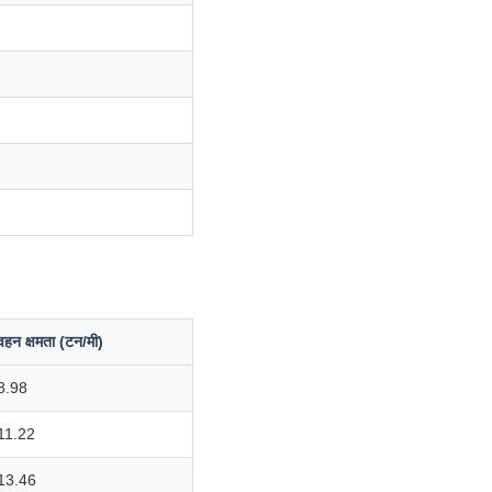
वहन क्षमता (टन/मी)
8.98
11.22
13.46