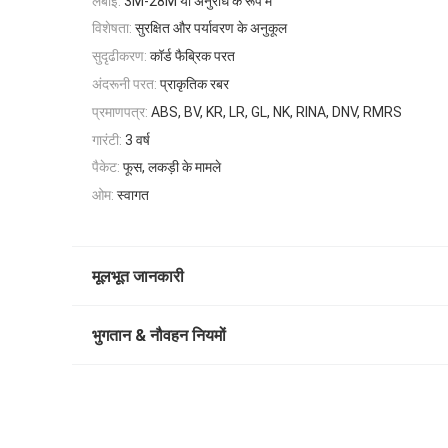
लंबाई:
3M-28M या अनुरोध के रूप में
विशेषता:
सुरक्षित और पर्यावरण के अनुकूल
सुदृढीकरण:
कॉर्ड फैब्रिक परत
अंदरूनी परत:
प्राकृतिक रबर
प्रमाणपत्र:
ABS, BV, KR, LR, GL, NK, RINA, DNV, RMRS
गारंटी:
3 वर्ष
पैकेट:
फूस, लकड़ी के मामले
ओम:
स्वागत
मूलभूत जानकारी
भुगतान & नौवहन नियमों