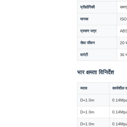
प्रौद्योगिकी
समग्
मानक
ISO
प्रमाण पत्र
ABS
सेवा जीवन
20 वर
वारंटी
36 म
भार क्षमता विनिर्देश
व्यास
कार्यशील 
D=1.0m
0.14Mp
D=1.0m
0.14Mp
D=1.0m
0.14Mp