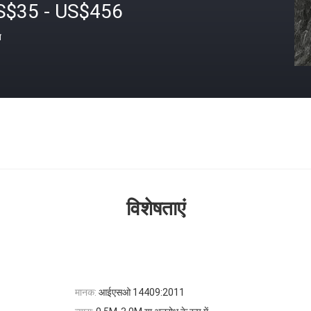
S$35 - US$456
त
विशेषताएं
मानक:
आईएसओ 14409:2011