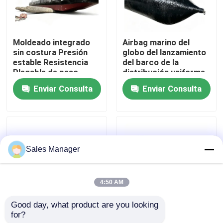
Sobre nosotros
Moldeado integrado
Airbag marino del
sin costura Presión
globo del lanzamiento
Visita a la fábrica
estable Resistencia
del barco de la
Plegable de peso
distribución uniforme
ligero Balón de
de la fuerza del
Enviar Consulta
Enviar Consulta
Control de Calidad
lanzamiento de
sellado del extremo
buques Bolsa de aire
reforzado de la
marina
fricción baja del
balanceo
Solicitar una cotización
Sales Manager
Bolsas de aire de caucho marino
4:50 AM
Bolsas de aire de rescate marítimo
Good day, what product are you looking 
for?
Bolsa de aire marina
10m Airbags marinos
Bolsas de aire inflables para el transporte marítimo