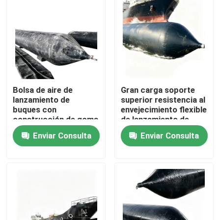
Bolsa de aire de
Gran carga soporte
lanzamiento de
superior resistencia al
buques con
envejecimiento flexible
construcción de goma
de lanzamiento de
de múltiples capas
buques hinchable
Enviar Consulta
Enviar Consulta
Alta estanqueidad al
globo de aire marine
aire y fuerte
airbag
Inicio
antiabrasión
Productos
Videos