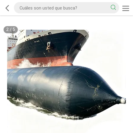
2
/
5