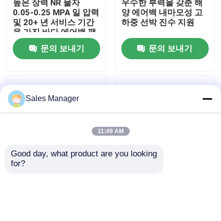
높은 장력 NR 물자
우수한 부력을 갖춘 해
0.05-0.25 MPA 일 압력
양 에어백 내마모성 고
및 20+ 년 서비스 기간
하중 선박 진수 지원
회사 소개
을 가진 바다 에어백 팽
창식 부력 부대
문의 보내기
문의 보내기
공장 투어
품질 관리
Sales Manager
견적 요청
11:49 AM
해양 고무 에어백
Good day, what product are you looking 
for?
해상 에어백 높은 떠기
선박 발사 풍선 손잡이
해상 구조용 에어백
능력 배 발사 및 구출을
용이성 강한 떠기 능력
위해 중량 부하 부패 저
비용 효율적 사용
항
풍선 해양 에어백
문의 보내기
문의 보내기