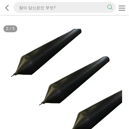
2
/
5