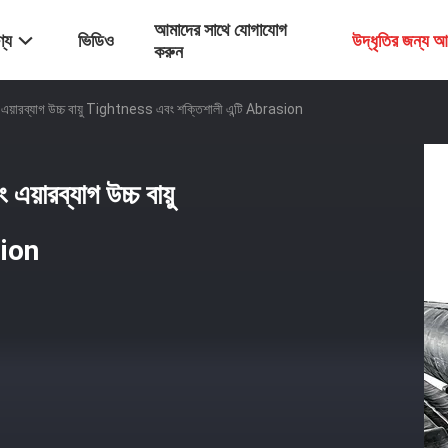
আমাদের সাথে যোগাযোগ
্য
ভিডিও
উদ্ধৃতির জন্য 
করুন
ঞ্চিং এয়ারব্যাগ উচ্চ বায়ু Tightness এবং শক্তিশালী এন্টি Abrasion
 এয়ারব্যাগ উচ্চ বায়ু
sion