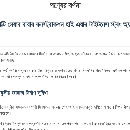
পণ্যের বর্ণনা
াল্টি লেয়ার রাবার কনস্ট্রাকশন হাই এয়ার টাইটনেস স্ট্রং অ্যা
িন ইঞ্জিনিয়ারিং লোড ট্রান্সফার সিস্টেম যা জাহাজ লঞ্চিং, জাহাজ পরিবহন, এবং জাহাজ নির্মাণ এবং অফশোর
 করা হয়েছে।
ায়ার কর্ড ফ্যাব্রিক ব্যবহার করে উচ্চ-শক্তির ভালকানাইজড রাবার যৌগগুলির সাথে মিলিত, এই নলাকার ব
ক অপারেটিং অবস্থার অধীনে কম্প্রেসিভ লোডিং বিতরণ করে।
কূলীয় জাহাজ নির্মাণ সুবিধা
র্মাণের সুবিধা সফলভাবে স্থায়ী স্লিপওয়ে অবকাঠামো ছাড়াই পুনরুদ্ধারকৃত জমিতে আমাদের শিপ লঞ্চিং 
ু করেছে।
থে স্থিতিশীল ঘূর্ণায়মান অগ্রগতি বজায় রাখে, যা জল প্রবেশের দিকে মসৃণ এবং নিয়ন্ত্রিত জাহাজ চলাচ
়া স্থিতিশীল হুল গঠন নিশ্চিত করেছে।