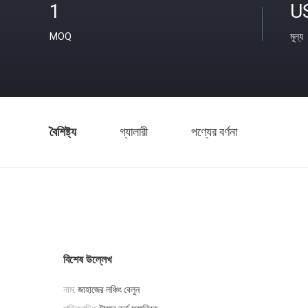
1
U
MOQ
মূল্য
বৈশিষ্ট্য
গ্যালারী
পণ্যের বর্ণনা
বিশেষ উল্লেখ
নাম:
জাহাজের লঞ্চিং বেলুন