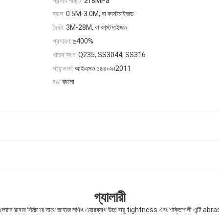
প্রসার্য শক্তি:
≥18MPa
ব্যাস:
0.5M-3.0M, বা কাস্টমাইজড
দৈর্ঘ্য:
3M-28M, বা কাস্টমাইজড
প্রসারণ:
≥400%
ধাতব অংশ:
Q235, SS3044, SS316
স্ট্যান্ডার্ড:
আইএসও ১৪৪০৯ঃ2011
রঙ:
কালো
গ্যালারী
ি-লেয়ার রাবার নির্মাণের সাথে জাহাজ লঞ্চিং এয়ারব্যাগ উচ্চ বায়ু tightness এবং শক্তিশালী এন্টি ab