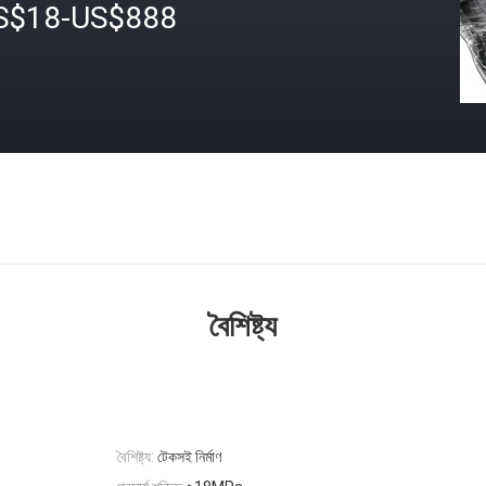
S$18-US$888
বৈশিষ্ট্য
বৈশিষ্ট্য:
টেকসই নির্মাণ