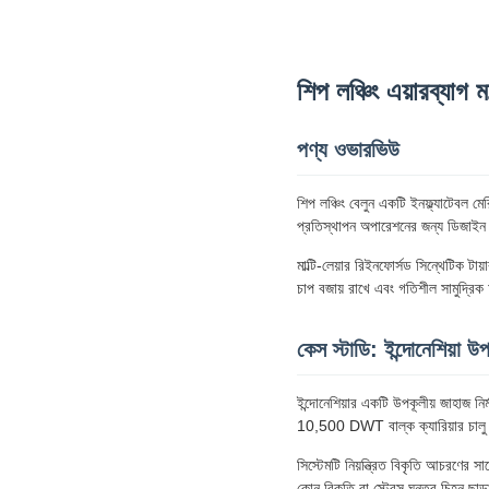
শিপ লঞ্চিং এয়ারব্যাগ ম
পণ্য ওভারভিউ
শিপ লঞ্চিং বেলুন একটি ইনফ্ল্যাটেবল মের
প্রতিস্থাপন অপারেশনের জন্য ডিজাইন
মাল্টি-লেয়ার রিইনফোর্সড সিন্থেটিক ট
চাপ বজায় রাখে এবং গতিশীল সামুদ্রি
কেস স্টাডি: ইন্দোনেশিয়া উপ
ইন্দোনেশিয়ার একটি উপকূলীয় জাহাজ নি
10,500 DWT বাল্ক ক্যারিয়ার চাল
সিস্টেমটি নিয়ন্ত্রিত বিকৃতি আচরণের সা
কোন বিকৃতি বা স্ট্রেস ঘনত্ব চিহ্ন ছাড