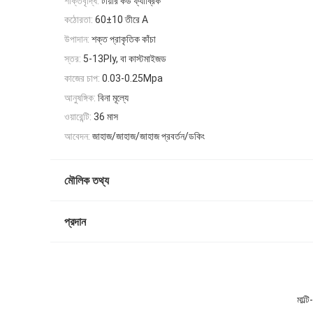
শক্তিবৃদ্ধি:
টায়ার কর্ড ফ্যাব্রিক
কঠোরতা:
60±10 তীরে A
উপাদান:
শক্ত প্রাকৃতিক কাঁচা
স্তর:
5-13Ply, বা কাস্টমাইজড
কাজের চাপ:
0.03-0.25Mpa
আনুষঙ্গিক:
বিনা মূল্যে
ওয়ারেন্টি:
36 মাস
আবেদন:
জাহাজ/জাহাজ/জাহাজ প্রবর্তন/ডকিং
মৌলিক তথ্য
প্রদান
মাল্ট