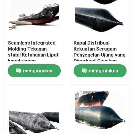
Seamless Integrated
Kapal Distribusi
Molding Tekanan
Kekuatan Seragam
stabil Ketahanan Lipat
Penyegelan Ujung yang
kapal ringan
Diperkuat Gesekan
Peluncuran balon
Bergulir Rendah
mengirimkan
mengirimkan
Airbag Laut
Meluncurkan Balon
Airbag Laut
permintaan
permintaan
Rumah
Produk
Video