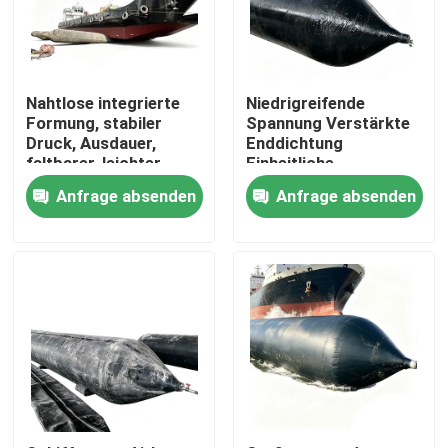
Nahtlose integrierte
Niedrigreifende
Formung, stabiler
Spannung Verstärkte
Druck, Ausdauer,
Enddichtung
faltbarer, leichter
Einheitliche
Schiffsstartballon-
Kraftverteilung
Anfrage absenden
Anfrage absenden
Marine-Airbag
Schiffsstart Ballon
Marine Airbag
Startseite
Produkte
Videos