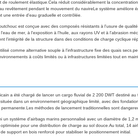
 de roulement élastique.Cela réduit considérablement la concentration
au revêtement pendant le mouvement du navireLe système améliore ég
t une entrée d'eau graduelle et contrôlée.
utchouc est conçue avec des composés résistants à l'usure de qualité i
 l'eau de mer, à l'exposition à l'huile, aux rayons UV et à l'abrasion 
t l'intégrité de la structure dans des conditions de charge cyclique ré
ilisé comme alternative souple à l'infrastructure fixe des quais secs.p
vironnements à coûts limités ou à infrastructures limitées tout en ma
cain a été chargé de lancer un cargo fluvial de 2 200 DWT destiné au 
tait située dans un environnement géographique limité, avec des fondatio
nt permanente.Les méthodes de lancement traditionnelles sont dangereu
i un système d'airbags marins personnalisé avec un diamètre de 1,2 m
ptimisée pour une distribution de charge au sol douce.Au total, 14 ai
 de support en bois renforcé pour stabiliser le positionnement initial.