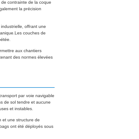
 de contrainte de la coque
alement la précision
ndustrielle, offrant une
mécanique.Les couches de
pétée.
ermettre aux chantiers
intenant des normes élevées
transport par voie navigable
ns de sol tendre et aucune
ses et instables.
 et une structure de
rbags ont été déployés sous