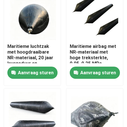
Maritieme luchtzak
Maritieme airbag met
met hoogdraaibare
NR-materiaal met
NR-materiaal, 20 jaar
hoge treksterkte,
levensduur en
0,05-0,25 MPa
werkdruk van 0,05-
werkdruk en meer dan
Aanvraag sturen
Aanvraag sturen
0,25 MPA voor het
20 jaar levensduur
lanceren van schepen
voor scheepslancering
Thuis
Producten
Videos