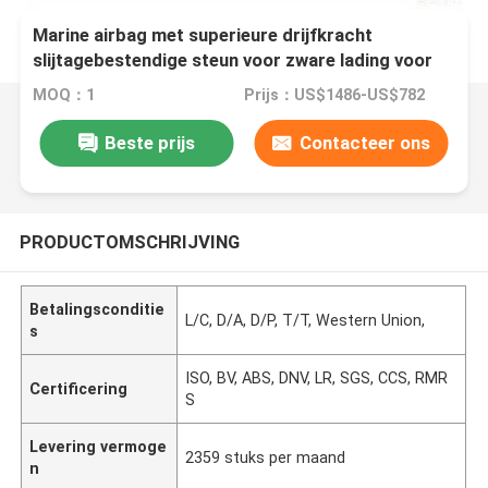
Marine airbag met superieure drijfkracht
slijtagebestendige steun voor zware lading voor
het lanceren van schepen
MOQ：1
Prijs：US$1486-US$782
Beste prijs
Contacteer ons
PRODUCTOMSCHRIJVING
Betalingsconditie
L/C, D/A, D/P, T/T, Western Union,
s
ISO, BV, ABS, DNV, LR, SGS, CCS, RMR
Certificering
S
Levering vermoge
2359 stuks per maand
n