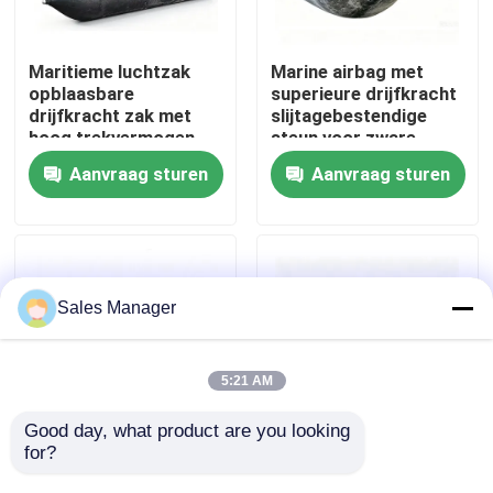
Over ons
Maritieme luchtzak
Marine airbag met
opblaasbare
superieure drijfkracht
drijfkracht zak met
slijtagebestendige
Fabrieksreis
hoog trekvermogen
steun voor zware
NR materiaal 0.05-
lading voor het
Aanvraag sturen
Aanvraag sturen
0.25 MPA werkdruk en
lanceren van schepen
Kwaliteitscontrole
20+ jaar levensduur
Vraag een offerte aan
Sales Manager
Airbags van maritiem rubber
5:21 AM
Airbags voor reddingswerkzaamheden op zee
Good day, what product are you looking 
for?
Marine Air Bag High
Schip lanceren Ballon
Buoyancy Heavy Duty
gemakkelijk te
Opblaasbare luchtzakken