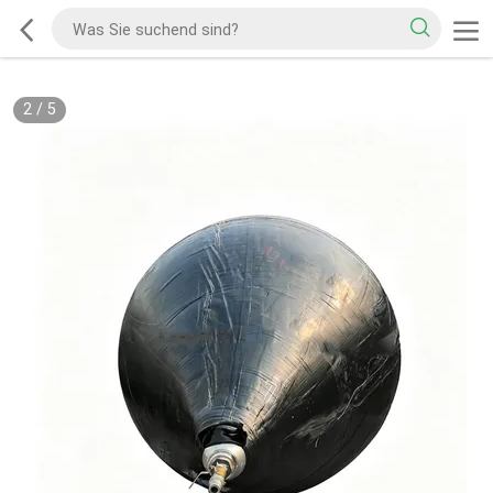
2
/
5