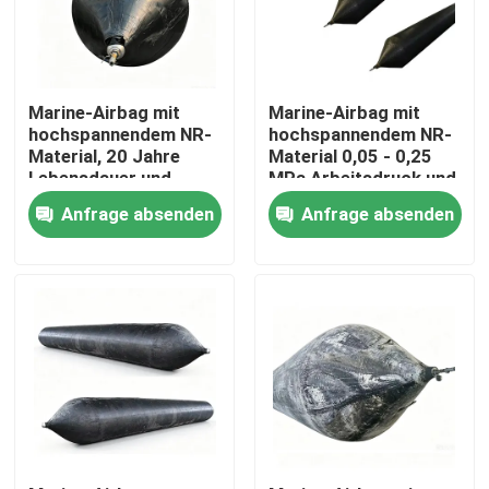
Marine-Airbag mit
Marine-Airbag mit
hochspannendem NR-
hochspannendem NR-
Material, 20 Jahre
Material 0,05 - 0,25
Lebensdauer und
MPa Arbeitsdruck und
Arbeitsdruck von
20+ Jahre
Anfrage absenden
Anfrage absenden
0,05-0,25 MPA für die
Lebensdauer für
Schiffsstartung
Schiffsstart
Startseite
Produkte
Videos