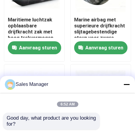
Over ons
Maritieme luchtzak
Marine airbag met
opblaasbare
superieure drijfkracht
drijfkracht zak met
slijtagebestendige
Fabrieksreis
hoog trekvermogen
steun voor zware
NR materiaal 0.05-
lading voor het
Aanvraag sturen
Aanvraag sturen
0.25 MPA werkdruk en
lanceren van schepen
Kwaliteitscontrole
20+ jaar levensduur
Vraag een offerte aan
Sales Manager
Airbags van maritiem rubber
6:52 AM
Airbags voor reddingswerkzaamheden op zee
Good day, what product are you looking 
for?
Marine Air Bag High
Schip lanceren Ballon
Buoyancy Heavy Duty
gemakkelijk te
Opblaasbare luchtzakken