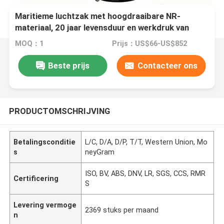
Maritieme luchtzak met hoogdraaibare NR-
materiaal, 20 jaar levensduur en werkdruk van
0,05-0,25 MPA voor het lanceren van schepen
MOQ：1
Prijs：US$66-US$852
Beste prijs
Contacteer ons
PRODUCTOMSCHRIJVING
Betalingsconditie
L/C, D/A, D/P, T/T, Western Union, Mo
s
neyGram
ISO, BV, ABS, DNV, LR, SGS, CCS, RMR
Certificering
S
Levering vermoge
2369 stuks per maand
n