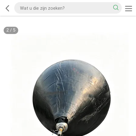
2
/
5