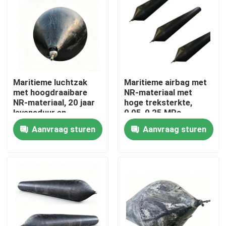
Maritieme luchtzak
Maritieme airbag met
met hoogdraaibare
NR-materiaal met
NR-materiaal, 20 jaar
hoge treksterkte,
levensduur en
0,05-0,25 MPa
werkdruk van 0,05-
werkdruk en meer dan
Aanvraag sturen
Aanvraag sturen
0,25 MPA voor het
20 jaar levensduur
lanceren van schepen
voor scheepslancering
Thuis
Producten
Videos