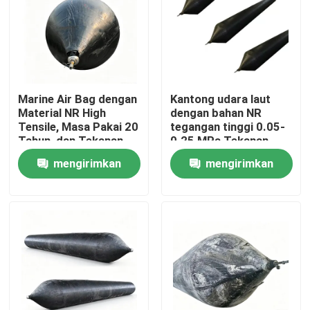
Marine Air Bag dengan
Kantong udara laut
Material NR High
dengan bahan NR
Tensile, Masa Pakai 20
tegangan tinggi 0.05-
Tahun, dan Tekanan
0.25 MPa Tekanan
Kerja 0,05-0,25 MPA
kerja dan umur 20+
mengirimkan
mengirimkan
untuk Peluncuran
tahun untuk
Kapal
peluncuran kapal
permintaan
permintaan
Rumah
Produk
Video