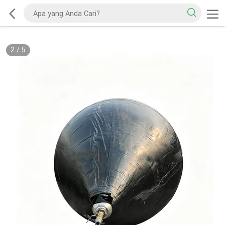
2
/
5