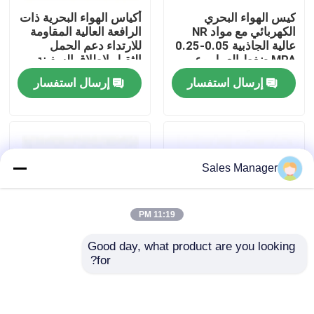
كيس الهواء البحري
أكياس الهواء البحرية ذات
الكهربائي مع مواد NR
الرافعة العالية المقاومة
حول بنا
عالية الجاذبية 0.05-0.25
للارتداء دعم الحمل
MPA ضغط العمل وعمر
الثقيل لإطلاق السفينة
الخدمة 20+ سنة
إرسال استفسار
إرسال استفسار
جولة في المعمل
ضبط الجودة
Sales Manager
طلب اقتباس
11:19 PM
وسائد هوائية مطاطية بحرية
Good day, what product are you looking 
for?
الوسائد الهوائية للإنقاذ البحري
أكياس الهواء البحرية
إطلاق السفينة البالون
عالية الرافعة المقاومة
سهلة المعالجة الطفو
للتآكل الثقيلة للعمل في
القوي استخدام فعال من
إطلاق السفن وإنقاذها
حيث التكلفة
وسائد هوائية بحرية قابلة للنفخ