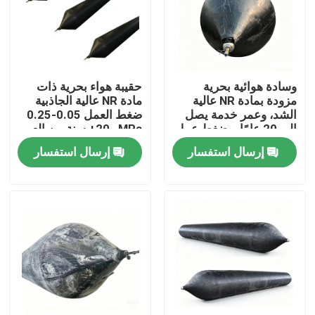
وسادة هوائية بحرية
حقيبة هواء بحرية ذات
مزودة بمادة NR عالية
مادة NR عالية الجاذبية
الشد، وعمر خدمة يصل
ضغط العمل 0.05-0.25
إلى 20 عامًا، وضغط عمل
MPa و20+ سنة من العمر
يتراوح بين 0.05-0.25
لبدء إطلاق السفينة
إرسال استفسار
إرسال استفسار
ميجا باسكال لإطلاق
السفن
منزل
المنتجات
أشرطة فيديو