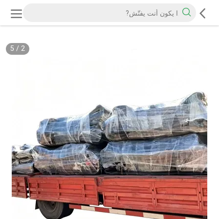
5
/
2